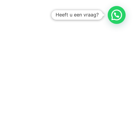
Heeft u een vraag?
Amsterdam
Heemstede
Hillegom
Volg ons op: