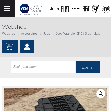
Webshop
Webshop
Accessoires
Jeep
Jeep Wrangler JK 2d Slush Mats
Zoeken