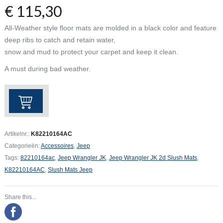
€
115,30
All-Weather style floor mats are molded in a black color and feature
deep ribs to catch and retain water,
snow and mud to protect your carpet and keep it clean.
A must during bad weather.
Jeep
Wrangler
JK
2d
Artikelnr.:
K82210164AC
Slush
Categorieën:
Accessoires
,
Jeep
Mats
Tags:
82210164ac
,
Jeep Wrangler JK
,
Jeep Wrangler JK 2d Slush Mats
,
aantal
K82210164AC
,
Slush Mats Jeep
Share this...