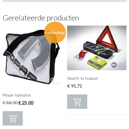
Gerelateerde producten
Aanbieding!
Abarth 1e hulpset
€
91,72
Mopar laptoptas
Oorspronkelijke
Huidige
€
84,30
€
25,00
prijs
prijs
was:
is:
€ 84,30.
€ 25,00.