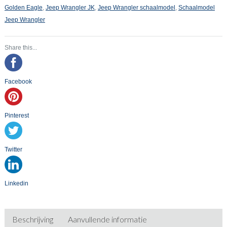
Golden Eagle
,
Jeep Wrangler JK
,
Jeep Wrangler schaalmodel
,
Schaalmodel
Jeep Wrangler
Share this...
Facebook
Pinterest
Twitter
Linkedin
Beschrijving
Aanvullende informatie