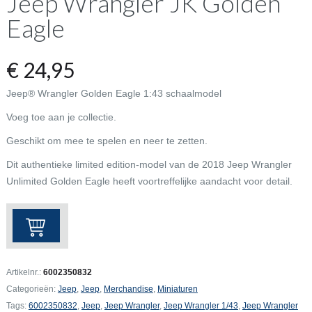
Jeep Wrangler JK Golden
Eagle
€
24,95
Jeep® Wrangler Golden Eagle 1:43 schaalmodel
Voeg toe aan je collectie.
Geschikt om mee te spelen en neer te zetten.
Dit authentieke limited edition-model van de 2018 Jeep Wrangler
Unlimited Golden Eagle heeft voortreffelijke aandacht voor detail.
Jeep
Wrangler
JK
Golden
Artikelnr.:
6002350832
Eagle
Categorieën:
Jeep
,
Jeep
,
Merchandise
,
Miniaturen
aantal
Tags:
6002350832
,
Jeep
,
Jeep Wrangler
,
Jeep Wrangler 1/43
,
Jeep Wrangler